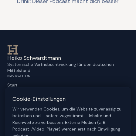
Drink: Dieser Podcast macht dich besser.
Heiko Schwardtmann
Systemische Vertriebsentwicklung für den deutschen
Mittelstand.
NAVIGATION
Start
Sales Excellence
KI im Vertrieb
Cookie-Einstellungen
Leistungen
Wir verwenden Cookies, um die Website zuverlässig zu
Über mich
Stimmen
betreiben und – sofern zugestimmt – Inhalte und
KONTAKT & SOCIAL
Reichweite zu verbessern. Externe Medien (z. B.
Podcast-/Video-Player) werden erst nach Einwilligung
Kontakt
geladen.