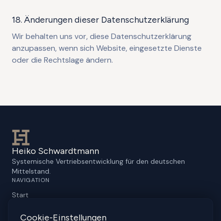
18. Änderungen dieser Datenschutzerklärung
Wir behalten uns vor, diese Datenschutzerklärung
anzupassen, wenn sich Website, eingesetzte Dienste
oder die Rechtslage ändern.
Heiko Schwardtmann
Systemische Vertriebsentwicklung für den deutschen
Mittelstand.
NAVIGATION
Start
Sales Excellence
KI im Vertrieb
Cookie-Einstellungen